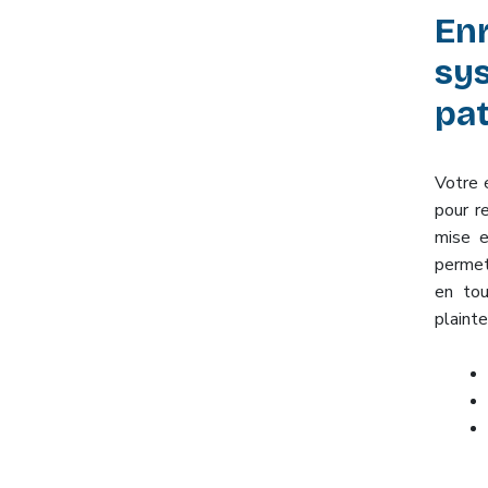
Enr
sy
pat
Votre 
pour r
mise e
permet
en tou
plainte