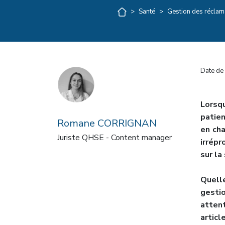
>
Santé
>
Gestion des réclama
Date de 
Lorsqu
patien
Romane CORRIGNAN
en cha
Juriste QHSE - Content manager
irrép
sur la
Quelle
gesti
atten
articl