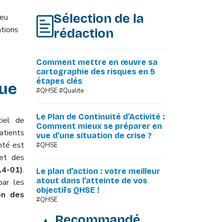
Sélection de la
jeu
ations
rédaction
Comment mettre en œuvre sa
cartographie des risques en 5
étapes clés
lue
#QHSE #Qualite
Le Plan de Continuité d’Activité :
tiel de
Comment mieux se préparer en
atients
vue d’une situation de crise ?
nté est
#QHSE
 et des
.4-01)
.
Le plan d’action : votre meilleur
atout dans l’atteinte de vos
ar les
objectifs QHSE !
on des
#QHSE
Recommandé