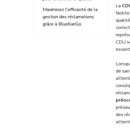
La
CD
Maximisez l'efficacité de la
facilit
gestion des réclamations
qualité
grâce à BlueKanGo.
correc
représe
CDU se 
essent
Lorsqu
de sant
attent
conséq
réclam
préoc
précieu
des ré
attent