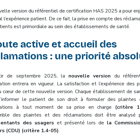
velle version du référentiel de certification HAS 2025 a pour en
al l’expérience patient. De ce fait, la prise en compte des réclam
tients est primordiale au sein des établissements de santé.
ute active et accueil des
lamations : une priorité abso
ir
de septembre 2025, la
nouvelle version
du référen
cation entrera en vigueur. La satisfaction et l’expérience des p
u cœur de cette nouvelle version. Chaque établissement de sa
’informer le patient de son droit à formuler des plaintes
mations à tout moment de sa prise en charge
(critère 1
emble des plaintes et des réclamations
doit être
analysé p
sentants des usagers
et présenté lors de
la
Commissi
rs (CDU)
(critère 1.4-05)
.