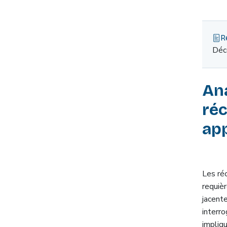
R
Déc
Ana
ré
ap
Les ré
requi
jacente
interro
impliq