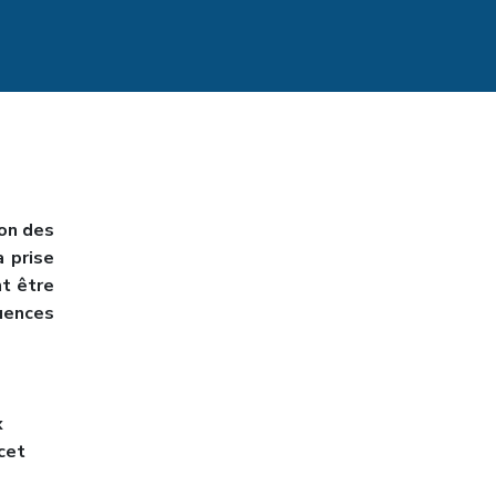
ion des
a prise
nt être
uences
x
cet