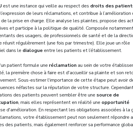
U
est une instance qui veille au respect des
droits des patient
e l’expression de leurs réclamations, et contribue à l’amélioration 
 de la prise en charge. Elle analyse les plaintes, propose des ac
tives et participe à la politique de qualité. Composée notammen
ntants des usagers, de professionnels de santé et de la directio
réunit régulièrement (une fois par trimestre). Elle joue un rôle
iel dans le
dialogue
entre les patients et l’établissement.
'un patient formule une
réclamation
au sein de votre établiss
é, la première chose à faire est d'accueillir sa plainte et son ret
ivement. Sous-estimer l'importance de cette étape peut avoir d
uences néfastes sur la réputation de votre structure. Cependant
ations des patients peuvent sembler être une
source de
cupation
, mais elles représentent en réalité une
opportunité
se d'amélioration. En respectant les obligations associées à la 
clamations, votre établissement peut non seulement répondre 
es des patients, mais également renforcer sa performance globa