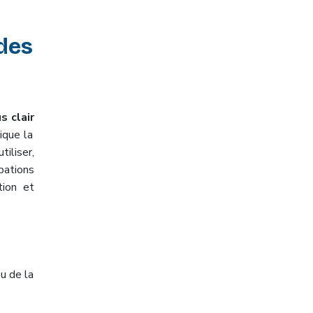
des
s clair
ique la
tiliser,
pations
tion et
u de la