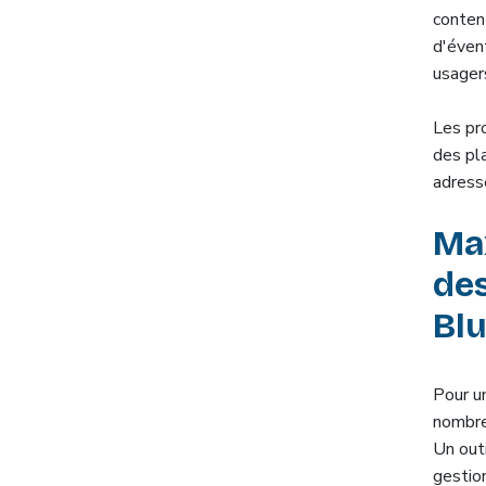
conten
d'éven
usager
Les pr
des pl
adressé
Max
des
Bl
Pour u
nombre
Un outi
gestion