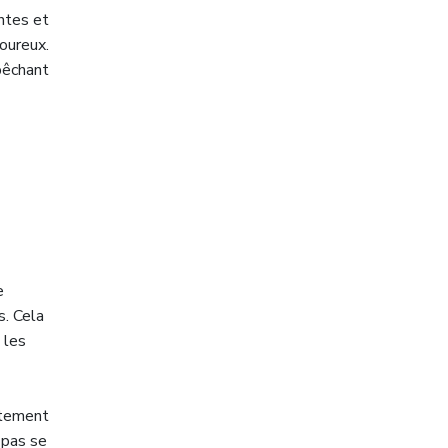
ntes et
oureux.
pêchant
e
s. Cela
 les
itement
 pas se