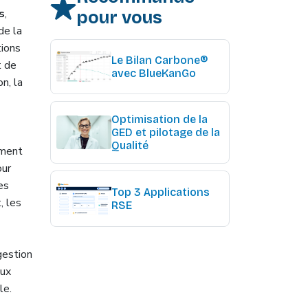
s
,
pour vous
de la
tions
Le Bilan Carbone®
t de
avec BlueKanGo
n, la
Optimisation de la
GED et pilotage de la
Qualité
ement
our
es
Top 3 Applications
, les
RSE
gestion
aux
le.