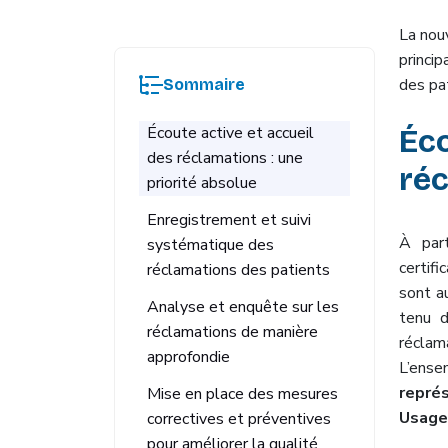
La nou
princip
des pa
Sommaire
Écoute active et accueil
Éco
des réclamations : une
réc
priorité absolue
Enregistrement et suivi
À part
systématique des
certifi
réclamations des patients
sont a
Analyse et enquête sur les
tenu d
réclamations de manière
récla
approfondie
L’ens
repré
Mise en place des mesures
Usage
correctives et préventives
pour améliorer la qualité