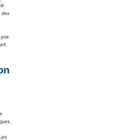
ir
s des
lyse
ont
ion
e
ques.
 Les