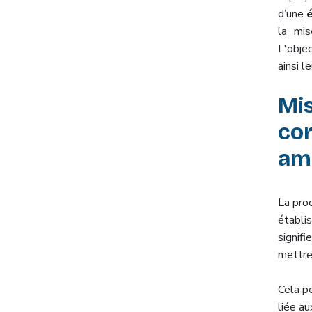
d’une
la mis
L'obje
ainsi l
Mi
cor
amé
La pro
établi
signifi
mettre 
Cela p
liée au