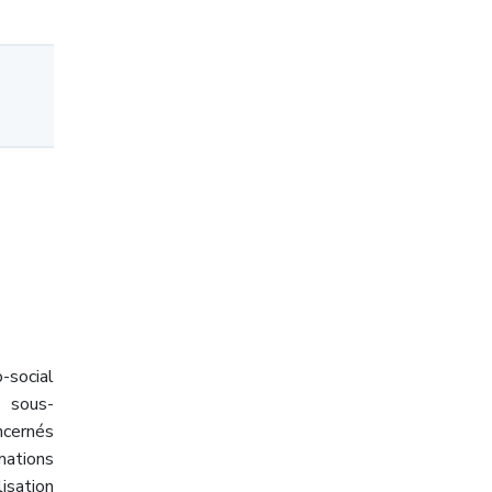
-social
 sous-
ncernés
mations
isation