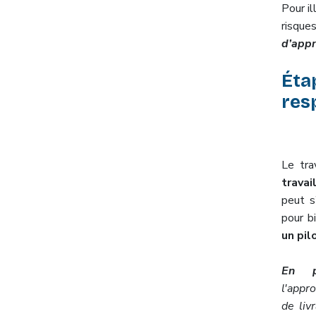
Pour i
risque
d’appr
Étap
res
Le tra
travai
peut s
pour bi
un pil
En pr
l'appr
de liv