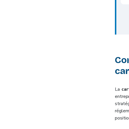
Co
car
La
car
entrepr
straté
réglem
positi