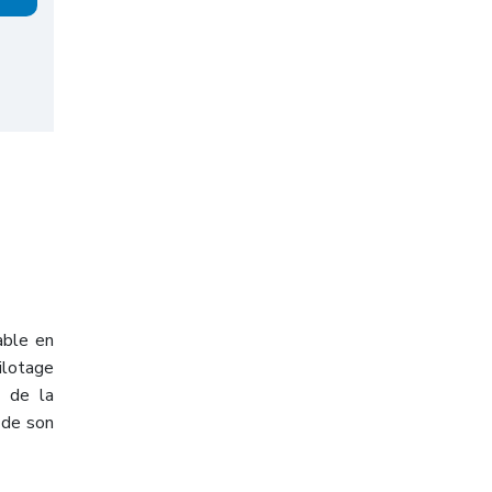
able en
ilotage
e de la
 de son