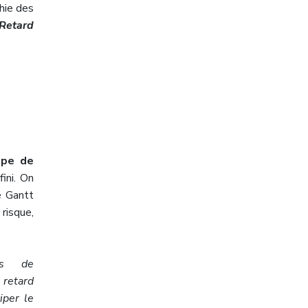
hie des
Retard
upe de
fini. On
e Gantt
 risque,
es de
 retard
iper le