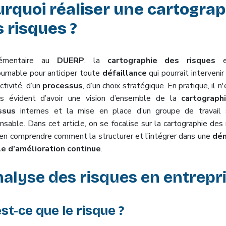
rquoi réaliser une cartograp
 risques ?
émentaire au
DUERP
, la
cartographie des risques
e
ournable pour anticiper toute
défaillance
qui pourrait intervenir
ctivité, d’un
processus
, d’un choix stratégique. En pratique, il n
rs évident d’avoir une vision d’ensemble de la
cartograph
ssus
internes et la mise en place d’un groupe de travail 
nsable. Dans cet article, on se focalise sur la cartographie des
ien comprendre comment la structurer et l’intégrer dans une
dé
e d’amélioration continue
.
nalyse des risques en entrepr
st-ce que le risque ?