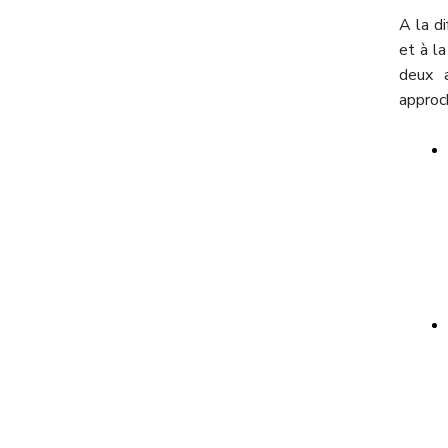
A la d
et à la
deux 
approch