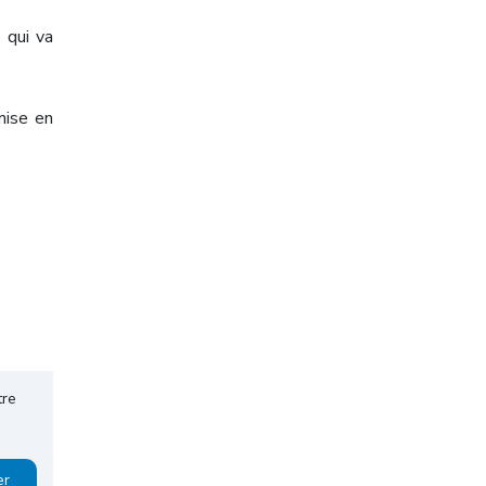
 qui va
mise en
tre