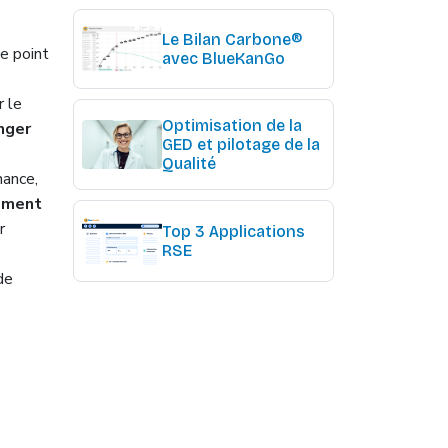
Le Bilan Carbone®
le point
avec BlueKanGo
r le
Optimisation de la
anger
GED et pilotage de la
Qualité
nance,
nement
r
Top 3 Applications
RSE
de