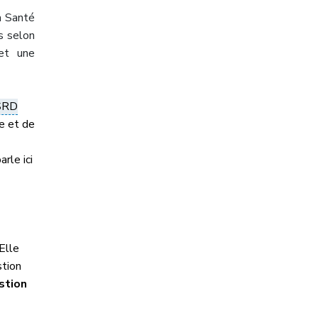
a Santé
s selon
et une
CSRD
le et de
rle ici
Elle
stion
stion