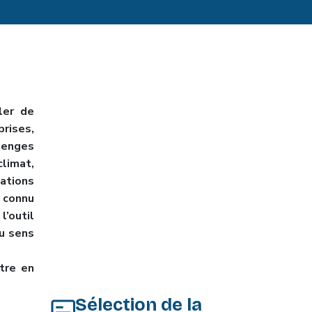
ler de
rises,
llenges
limat,
ations
 connu
’outil
au sens
tre en
Sélection de la