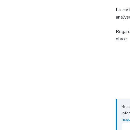
La car
analyse
Regard
place.
Reco
info
risq