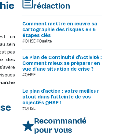
hie
rédaction
Comment mettre en œuvre sa
cartographie des risques en 5
étapes clés
st un
#QHSE #Qualite
 au sein
'est pas
Le Plan de Continuité d’Activité :
ie des
Comment mieux se préparer en
s’avère
vue d’une situation de crise ?
 risques
#QHSE
marche
Le plan d’action : votre meilleur
atout dans l’atteinte de vos
objectifs QHSE !
ise
#QHSE
Recommandé
pour vous