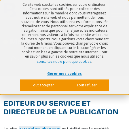
Ce site web stocke les cookies sur votre ordinateur.
Menu
Ces cookies sont utilisés pour collecter des
informations sur la manière dont vous interagissez
avec notre site web et nous permettent de nous
souvenir de vous. Nous utilisons ces informations afin
d'améliorer et de personnaliser votre expérience de
navigation, ainsi que pour l'analyse et les indicateurs
concernant nos visiteurs à la fois sur ce site web et sur
Mentions légales
d'autres supports. Nous gardons votre choix pendant
la durée de 6 mois. Vous pouvez changer votre choix
à tout moment en cliquant sur le bouton “gérer les
cookies” en bas à gauche de notre site internet. Pour
en savoir plus sur les cookies que nous utilisons,
>
Mentions légales
consultez notre politique cookies
.
Gérer mes cookies
Tout accepter
Tout refuser
EDITEUR DU SERVICE ET
DIRECTEUR DE LA PUBLICATION
Le site
www.blog-qhse.com
est édité par la société