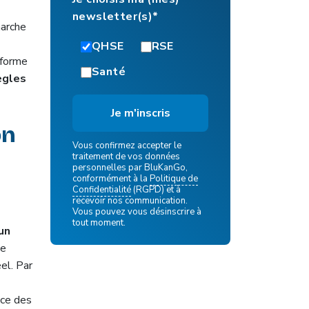
newsletter(s)*
marche
QHSE
RSE
éforme
Santé
ègles
on
Vous confirmez accepter le
traitement de vos données
personnelles par BluKanGo,
conformément à la
Politique de
Confidentialité
(RGPD) et à
recevoir nos communication.
Vous pouvez vous désinscrire à
tout moment.
 un
le
el. Par
ace des