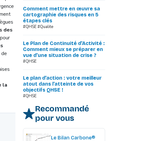
urgence
Comment mettre en œuvre sa
ement
cartographie des risques en 5
étapes clés
llègues
#QHSE #Qualite
ns des
 pour
Le Plan de Continuité d’Activité :
as
Comment mieux se préparer en
s de
vue d’une situation de crise ?
é
#QHSE
mises
Le plan d’action : votre meilleur
atout dans l’atteinte de vos
 la
objectifs QHSE !
#QHSE
Recommandé
pour vous
Le Bilan Carbone®