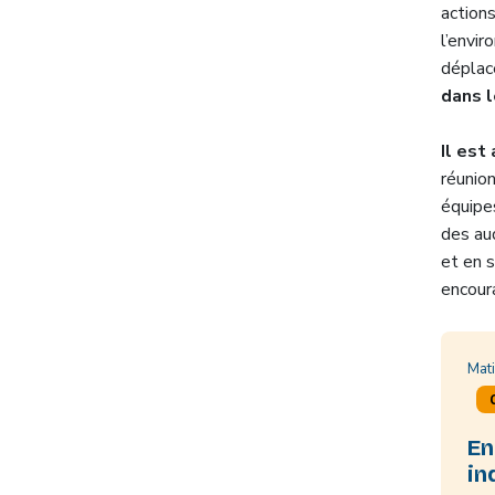
action
l’envi
dépla
dans l
Il est
réunion
équipes
des au
et en 
encoura
Mat
En
in