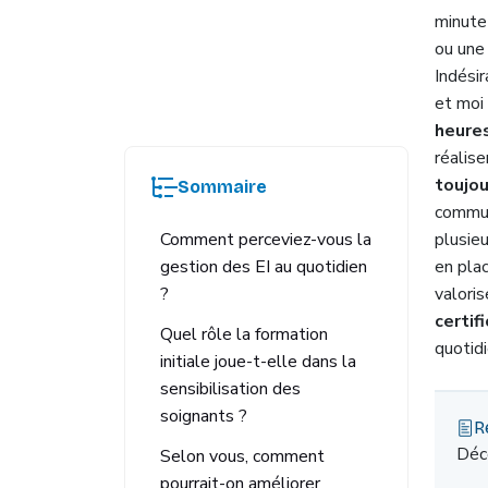
minute
ou une 
Indésir
et moi
heures
réalise
toujou
Sommaire
commun
Comment perceviez-vous la
plusieu
gestion des EI au quotidien
en plac
?
valori
certif
Quel rôle la formation
quotidi
initiale joue-t-elle dans la
sensibilisation des
soignants ?
R
Déc
Selon vous, comment
pourrait-on améliorer