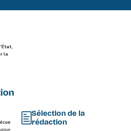
’État,
r la
ion
Sélection de la
rédaction
vécue
haque