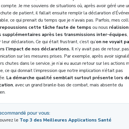
 compte. Je me souviens de situations où, après avoir géré une 
chute de patient, il fallait ensuite remplir la déclaration d’Évén
able, ce qui prenait du temps que je n’avais pas. Parfois, mes co
repoussions cette tâche faute de temps
ou nous
réalisio
 supplémentaires après les transmissions inter-équipes
,
r leur déclaration
.
Ce qui était frustrant, c’est qu’
on ne voyait p
rs l’impact de nos déclarations.
Il n’y avait pas de retour, pa
ication sur les mesures prises. Par exemple, après avoir signal
rs chutes dans le service, je n’ai eu aucun retour sur les actions 
e, ce qui donnait l’impression que notre implication n’était pas
sée.
La démarche qualité semblait surtout présente lors de
ication
, avec un grand branle-bas de combat, mais absente du
en.
ecommandé pour vous:
ouvrez le
Top 3 des Meilleures Applications Santé