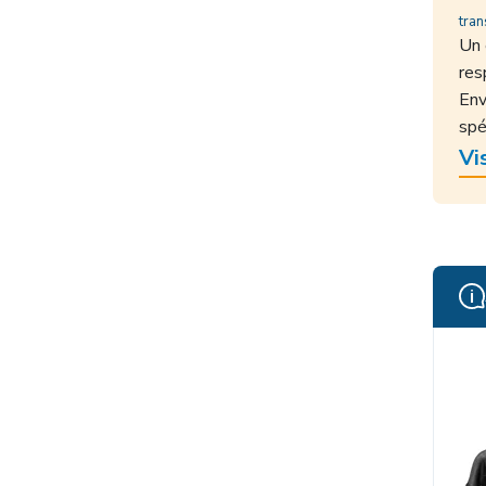
tran
Un 
res
Env
spé
Vi
i