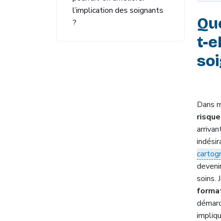
l’implication des soignants
Que
?
t-e
soi
Dans 
risque
arrivan
indésir
cartog
deveni
soins. 
forma
démarc
impliqu