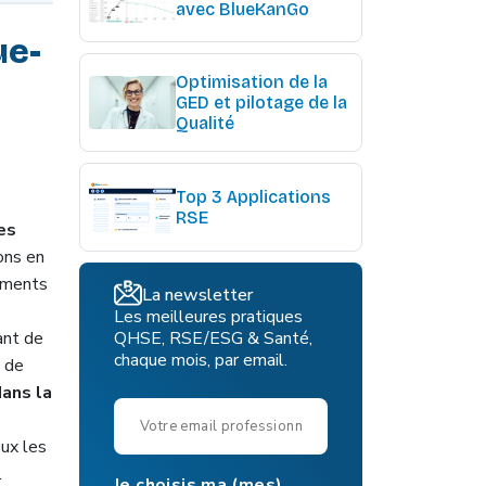
avec BlueKanGo
ue-
Optimisation de la
GED et pilotage de la
Qualité
Top 3 Applications
RSE
des
ions en
nements
La newsletter
Les meilleures pratiques
ant de
QHSE, RSE/ESG & Santé,
chaque mois, par email.
é de
dans la
eux les
.
Je choisis ma (mes)