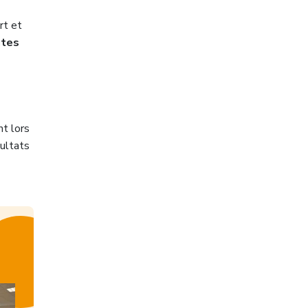
rt et
utes
nt lors
sultats