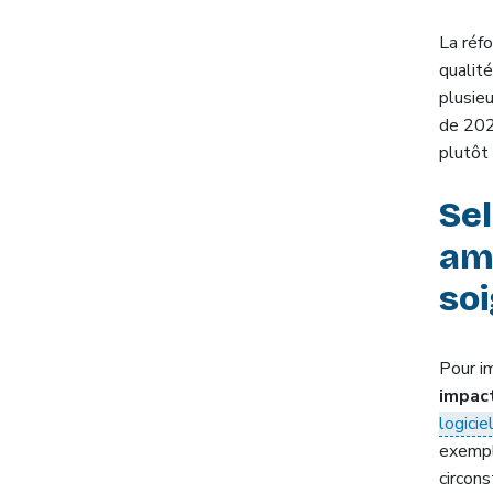
La réf
qualit
plusie
de 2026
plutôt
Se
amé
soi
Pour i
impact
logici
exemple
circon