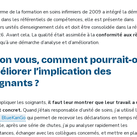
orme de la formation en soins infirmiers de 2009 a intégré la dé
é dans les référentiels de compétences, elle est présente dans
urs unités d’enseignement clés et doit être consolidée dans la r
. Avant cela, La qualité était assimilée à la
conformité aux r
 qu’à une démarche d’analyse et d’amélioration.
lon vous, comment pourrait-
liorer l’implication des
gnants ?
mpliquer les soignants,
il faut leur montrer que leur travail a
 concret.
Quand j’étais responsable d’unité de soins, j’ai utilisé 
el BlueKanGo
qui permet de recevoir les déclarations en temps ré
, après une série de chutes, j’ai pu analyser rapidement les
stances, échanger avec les collègues concernés, et mettre en pl