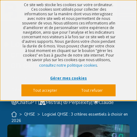
Ce site web stocke les cookies sur votre ordinateur.
Menu
Ces cookies sont utilisés pour collecter des
informations sur la manière dont vous interagissez
avec notre site web et nous permettent de nous
souvenir de vous. Nous utilisons ces informations afin
d'améliorer et de personnaliser votre expérience de
navigation, ainsi que pour l'analyse et les indicateurs
concernant nos visiteurs à la fois sur ce site web et sur
Logiciel QHSE : 3
d'autres supports. Nous gardons votre choix pendant
la durée de 6 mois. Vous pouvez changer votre choix
à tout moment en cliquant sur le bouton “gérer les
critères à prendre
cookies” en bas à gauche de notre site internet. Pour
en savoir plus sur les cookies que nous utilisons,
en compte en 2026
consultez notre politique cookies
.
Publié le
10/04/2026
5 min de lecture
Gérer mes cookies
Résumer cet article avec :
Tout accepter
Tout refuser
ChatGPT
|
Mistral
|
Perplexity
|
Claude
>
QHSE
>
Logiciel QHSE : 3 critères essentiels à choisir en
2026