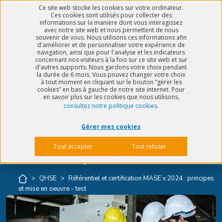
Ce site web stocke les cookies sur votre ordinateur.
Menu
Ces cookies sont utilisés pour collecter des
informations sur la manière dont vous interagissez
avec notre site web et nous permettent de nous
souvenir de vous. Nous utilisons ces informations afin
d'améliorer et de personnaliser votre expérience de
navigation, ainsi que pour l'analyse et les indicateurs
concernant nos visiteurs à la fois sur ce site web et sur
d'autres supports. Nous gardons votre choix pendant
Référentiel et
la durée de 6 mois. Vous pouvez changer votre choix
à tout moment en cliquant sur le bouton “gérer les
certification MASE
cookies” en bas à gauche de notre site internet. Pour
en savoir plus sur les cookies que nous utilisons,
v.2024 : principes
consultez notre politique cookies
.
et mise en oeuvre -
Gérer mes cookies
test
Tout accepter
Tout refuser
Publié le
11/02/2025
3 min de lecture
>
QHSE
>
Référentiel et certification MASE v.2024 : principes
et mise en oeuvre - test