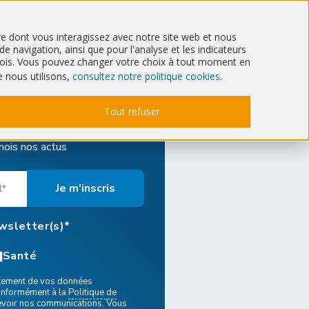
Qui sommes-nous ?
Agenda
ère dont vous interagissez avec notre site web et nous
 navigation, ainsi que pour l'analyse et les indicateurs
RSE
Santé
6 mois. Vous pouvez changer votre choix à tout moment en
e nous utilisons,
consultez notre politique cookies
.
Tout refuser
mois nos actus
ewsletter(s)*
Santé
aitement de vos données
onformément à la
Politique de
evoir nos communications. Vous