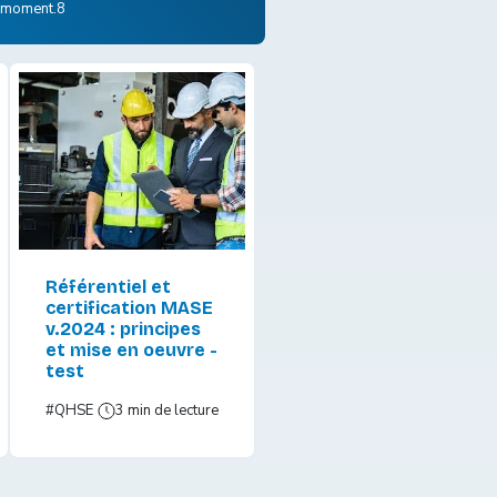
t moment.8
Référentiel et
certification MASE
v.2024 : principes
et mise en oeuvre -
test
#QHSE
3 min de lecture