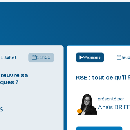
3 Juillet
11h00
Replay
aut savoir en 2026 !
ISO 9001 v.2026 : 
prévues pour son
ARD