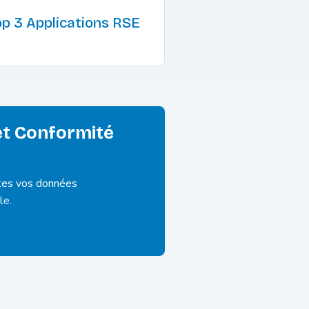
op 3 Applications RSE
 et Conformité
utes vos données
le.