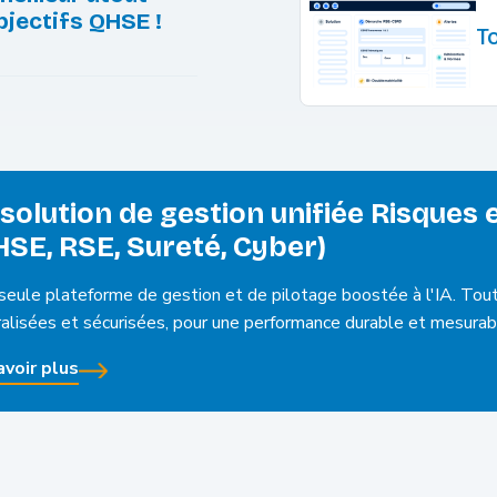
bjectifs QHSE !
T
 solution de gestion unifiée Risques
HSE, RSE, Sureté, Cyber)
seule plateforme de gestion et de pilotage boostée à l'IA. To
ralisées et sécurisées, pour une performance durable et mesurab
avoir plus