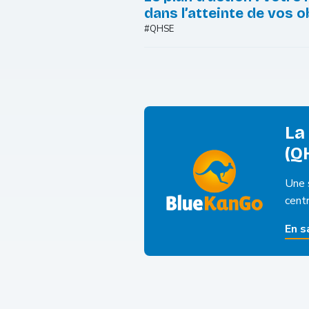
dans l’atteinte de vos o
#QHSE
La
(Q
Une 
cent
En s