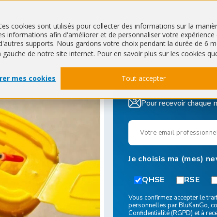
Ces cookies sont utilisés pour collecter des informations sur la mani
 informations afin d'améliorer et de personnaliser votre expérience de
QHSE
Faire une recherche
ur d'autres supports. Nous gardons votre choix pendant la durée de 
à gauche de notre site internet. Pour en savoir plus sur les cookies qu
rer mes cookies
Tout accepter
Pour recevoir chaque 
Je choisis ma (mes) n
QHSE
RSE
Vous confirmez accepter le tr
personnelles par BluKanGo, c
Confidentialité
(RGPD) et à rec