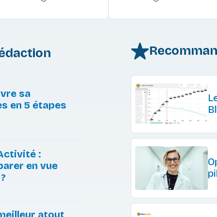
Recommand
rédaction
vre sa
L
es en 5 étapes
B
ctivité :
O
arer en vue
p
 ?
meilleur atout