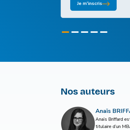
Je m'inscris
Nos auteurs
Anaïs BRIFFARD
Chantal
Anaïs Briffard est
ANTHOINE
titulaire d’un MBA en
Spécialiste des