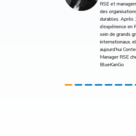
RSE et management
questions RSE
des organisations
durables. Après 10ans
d’expérience en RSE au
sein de grands groupes
internationaux, elle est
aujourd’hui Content
Manager RSE chez
BlueKanGo