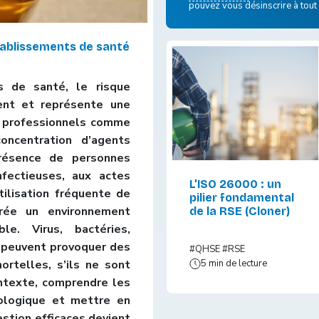
pouvez vous désinscrire à tou
tablissements de santé
s de santé, le risque
ent et représente une
s professionnels comme
oncentration d’agents
résence de personnes
nfectieuses, aux actes
L’ISO 26000 : un
tilisation fréquente de
pilier fondamental
crée un environnement
de la RSE (Cloner)
ble. Virus, bactéries,
 peuvent provoquer des
#QHSE
#RSE
ortelles, s’ils ne sont
5 min de lecture
ontexte, comprendre les
ologique et mettre en
stion efficaces devient