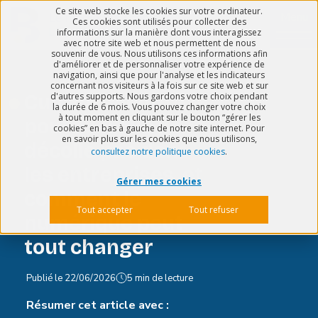
Ce site web stocke les cookies sur votre ordinateur.
Menu
Ces cookies sont utilisés pour collecter des
informations sur la manière dont vous interagissez
avec notre site web et nous permettent de nous
souvenir de vous. Nous utilisons ces informations afin
d'améliorer et de personnaliser votre expérience de
navigation, ainsi que pour l'analyse et les indicateurs
concernant nos visiteurs à la fois sur ce site web et sur
Culture sécurité :
d'autres supports. Nous gardons votre choix pendant
la durée de 6 mois. Vous pouvez changer votre choix
à tout moment en cliquant sur le bouton “gérer les
pourquoi elle ne
cookies” en bas à gauche de notre site internet. Pour
en savoir plus sur les cookies que nous utilisons,
décolle pas dans
consultez notre politique cookies
.
les entreprises, et
Gérer mes cookies
comment le
Tout accepter
Tout refuser
numérique peut
tout changer
Publié le
22/06/2026
5 min de lecture
Résumer cet article avec :