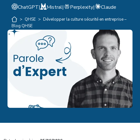
ChatGPT
|
Mistral
|
Perplexity
|
Claude
>
QHSE
>
Développer la culture sécurité en entreprise –
Blog QHSE