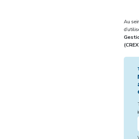
Au sei
d’uti
Gesti
(CREX