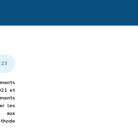
0
:
23
ements
021 et
ments
er les
s aux
méthode