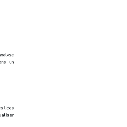
analyse
ans un
s liées
aliser