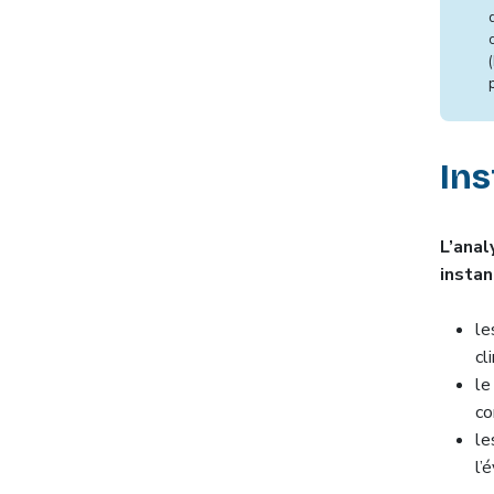
In
L’ana
instan
l
cl
l
co
l
l’