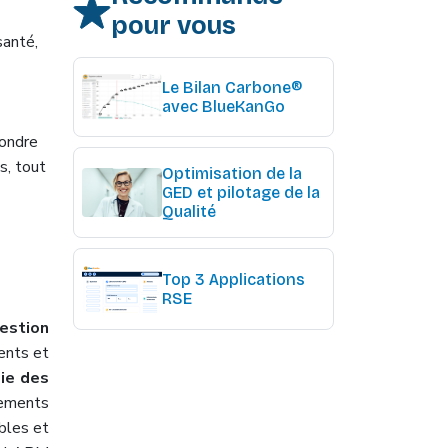
pour vous
santé,
Le Bilan Carbone®
avec BlueKanGo
ondre
s, tout
Optimisation de la
GED et pilotage de la
Qualité
Top 3 Applications
RSE
estion
ents et
ie des
sements
bles et