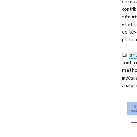
en met
contri
sécuri
et stru
de l’é
pratiq
La
gr
tout 
métho
indési
analyse