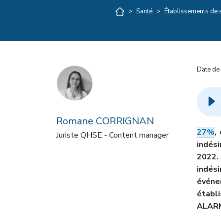
>
Santé
>
Établissements de 
Date de 
Romane CORRIGNAN
27%
,
Juriste QHSE - Content manager
indés
2022
indés
évén
établi
ALARM