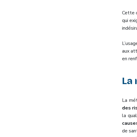
Cette o
qui ex
indésir
L’usag
aux at
en renf
La 
La mét
des r
la qua
cause
de san