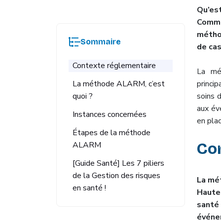
Qu’es
Comme
métho
Sommaire
de cas
Contexte réglementaire
La mé
La méthode ALARM, c’est
princi
quoi ?
soins d
aux év
Instances concernées
en plac
Étapes de la méthode
Co
ALARM
[Guide Santé] Les 7 piliers
de la Gestion des risques
La mét
en santé !
Haute
santé 
événem