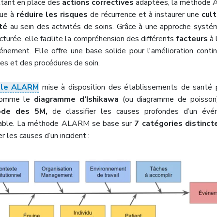
tant en place des
actions correctives
adaptées, la méthode
bue à
réduire les risques
de récurrence et à instaurer une
cul
té
au sein des activités de soins. Grâce à une approche systé
cturée, elle facilite la compréhension des différents
facteurs
à 
vénement. Elle offre une base solide pour l'amélioration conti
ues et des procédures de soin.
ille ALARM
mise à disposition des établissements de santé
comme le
diagramme d’Ishikawa
(ou diagramme de poisson
de des 5M,
de classifier les causes profondes d’un év
rable. La méthode ALARM se base sur
7 catégories distinct
r les causes d’un incident :