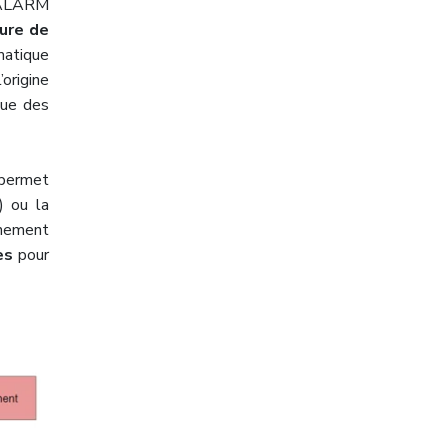
 ALARM
ture de
matique
l’origine
nue des
 permet
) ou la
énement
es
pour