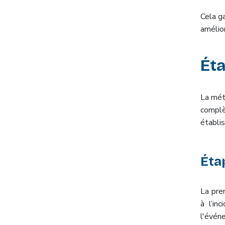
Cela ga
amélio
Ét
La mét
compl
établi
Étap
La pre
à l’in
l'évén