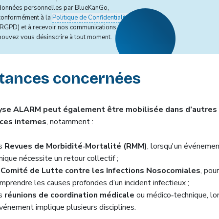
données personnelles par BlueKanGo,
conformément à la
Politique de Confidentialité
(RGPD) et à recevoir nos communications. Vous
pouvez vous désinscrire à tout moment.
stances concernées
lyse ALARM peut également être mobilisée dans d’autres
ces internes
, notamment :
es
Revues de Morbidité‑Mortalité (RMM)
, lorsqu'un événeme
inique nécessite un retour collectif ;
e
Comité de Lutte contre les Infections Nosocomiales
, pour
mprendre les causes profondes d’un incident infectieux ;
es
réunions de coordination médicale
ou médico‑technique, lo
événement implique plusieurs disciplines.