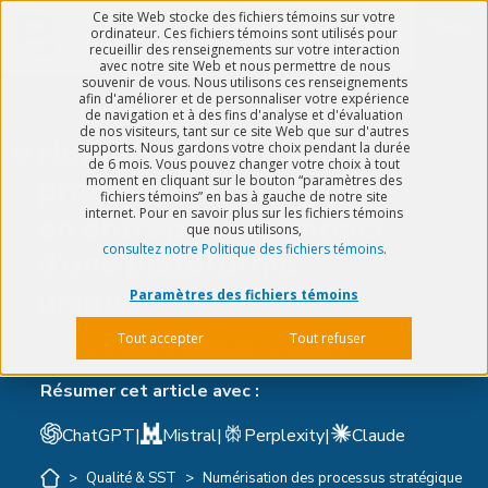
Ce site Web stocke des fichiers témoins sur votre
Menu
ordinateur. Ces fichiers témoins sont utilisés pour
recueillir des renseignements sur votre interaction
avec notre site Web et nous permettre de nous
souvenir de vous. Nous utilisons ces renseignements
afin d'améliorer et de personnaliser votre expérience
de navigation et à des fins d'analyse et d'évaluation
de nos visiteurs, tant sur ce site Web que sur d'autres
Numérisation des
supports. Nous gardons votre choix pendant la durée
de 6 mois. Vous pouvez changer votre choix à tout
moment en cliquant sur le bouton “paramètres des
processus stratégique
fichiers témoins” en bas à gauche de notre site
internet. Pour en savoir plus sur les fichiers témoins
en entreprise : L'impact
que nous utilisons,
consultez notre Politique des fichiers témoins
.
d'une plateforme
unique
Paramètres des fichiers témoins
Tout accepter
Tout refuser
Publié le
06 septembre 2023
5 min de lecture
Résumer cet article avec :
ChatGPT
|
Mistral
|
Perplexity
|
Claude
>
Qualité & SST
>
Numérisation des processus stratégique