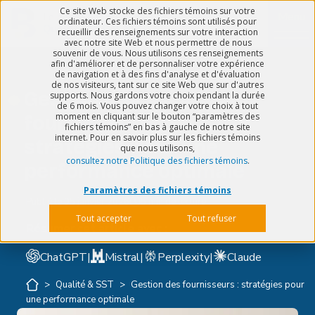
Ce site Web stocke des fichiers témoins sur votre
Menu
ordinateur. Ces fichiers témoins sont utilisés pour
recueillir des renseignements sur votre interaction
avec notre site Web et nous permettre de nous
souvenir de vous. Nous utilisons ces renseignements
afin d'améliorer et de personnaliser votre expérience
de navigation et à des fins d'analyse et d'évaluation
de nos visiteurs, tant sur ce site Web que sur d'autres
Gestion des
supports. Nous gardons votre choix pendant la durée
de 6 mois. Vous pouvez changer votre choix à tout
moment en cliquant sur le bouton “paramètres des
fournisseurs :
fichiers témoins” en bas à gauche de notre site
internet. Pour en savoir plus sur les fichiers témoins
stratégies pour une
que nous utilisons,
consultez notre Politique des fichiers témoins
.
performance optimale
Paramètres des fichiers témoins
Publié le
05 janvier 2026
5 min de lecture
Tout accepter
Tout refuser
Résumer cet article avec :
ChatGPT
|
Mistral
|
Perplexity
|
Claude
>
Qualité & SST
>
Gestion des fournisseurs : stratégies pour
une performance optimale