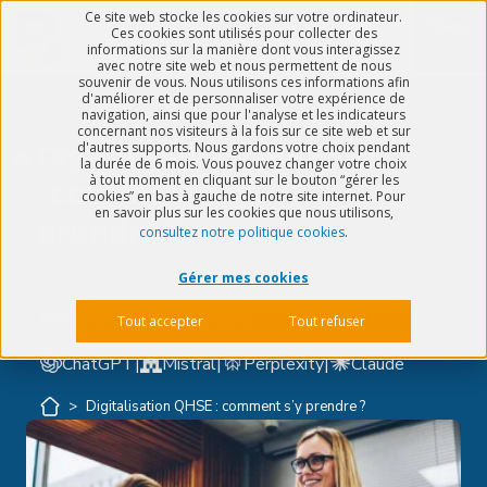
Ce site web stocke les cookies sur votre ordinateur.
Menu
Ces cookies sont utilisés pour collecter des
informations sur la manière dont vous interagissez
avec notre site web et nous permettent de nous
souvenir de vous. Nous utilisons ces informations afin
d'améliorer et de personnaliser votre expérience de
navigation, ainsi que pour l'analyse et les indicateurs
concernant nos visiteurs à la fois sur ce site web et sur
Digitalisation QHSE
d'autres supports. Nous gardons votre choix pendant
la durée de 6 mois. Vous pouvez changer votre choix
à tout moment en cliquant sur le bouton “gérer les
: comment s’y
cookies” en bas à gauche de notre site internet. Pour
en savoir plus sur les cookies que nous utilisons,
prendre ?
consultez notre politique cookies
.
Publié le
26/11/2019
5 min de lecture
Gérer mes cookies
Résumer cet article avec :
Tout accepter
Tout refuser
ChatGPT
|
Mistral
|
Perplexity
|
Claude
>
Digitalisation QHSE : comment s’y prendre ?