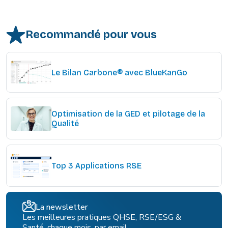
Recommandé pour vous
Le Bilan Carbone® avec BlueKanGo
Optimisation de la GED et pilotage de la
Qualité
Top 3 Applications RSE
La newsletter
Les meilleures pratiques QHSE, RSE/ESG &
Santé, chaque mois, par email.