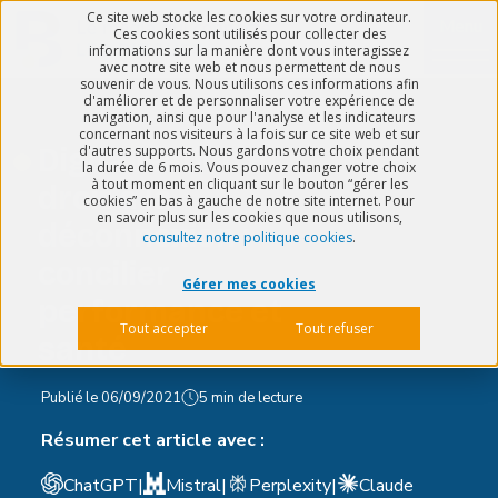
Ce site web stocke les cookies sur votre ordinateur.
Menu
Ces cookies sont utilisés pour collecter des
informations sur la manière dont vous interagissez
avec notre site web et nous permettent de nous
souvenir de vous. Nous utilisons ces informations afin
d'améliorer et de personnaliser votre expérience de
navigation, ainsi que pour l'analyse et les indicateurs
concernant nos visiteurs à la fois sur ce site web et sur
Digitalisation et
d'autres supports. Nous gardons votre choix pendant
la durée de 6 mois. Vous pouvez changer votre choix
à tout moment en cliquant sur le bouton “gérer les
droit à la
cookies” en bas à gauche de notre site internet. Pour
en savoir plus sur les cookies que nous utilisons,
déconnexion :
consultez notre politique cookies
.
concilier
Gérer mes cookies
performance et
Tout accepter
Tout refuser
santé
Publié le
06/09/2021
5 min de lecture
Résumer cet article avec :
ChatGPT
|
Mistral
|
Perplexity
|
Claude