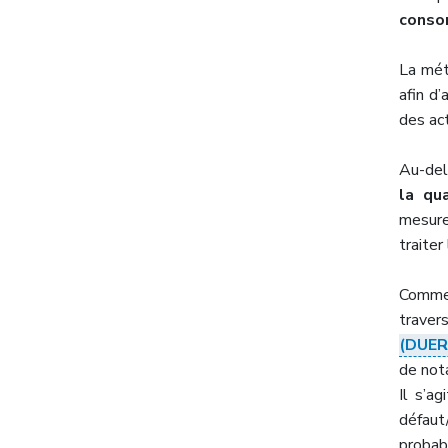
conso
La mét
afin d’
des ac
Au-del
la qua
mesure
traiter
Comme 
traver
(DUER
de not
Il s’ag
défaut
probabi