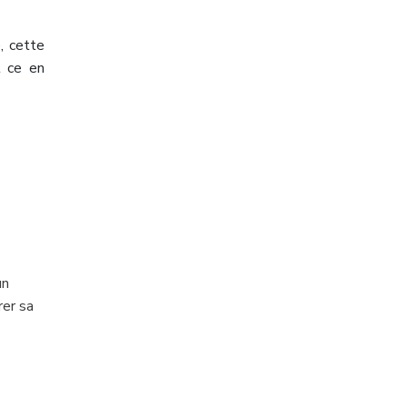
, cette
t ce en
un
rer sa