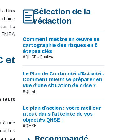
Sélection de la
ts-Unis
 chaîne
rédaction
nces. La
le FMEA
Comment mettre en œuvre sa
cartographie des risques en 5
étapes clés
 et
#QHSE #Qualite
Le Plan de Continuité d’Activité :
Comment mieux se préparer en
vue d’une situation de crise ?
#QHSE
 leurs
Le plan d’action : votre meilleur
atout dans l’atteinte de vos
objectifs QHSE !
s à une
#QHSE
our les
Recommandé
ion du