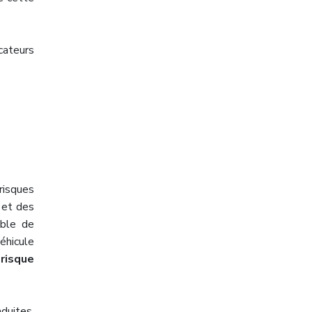
cateurs
isques
e et des
able de
éhicule
 risque
duites,