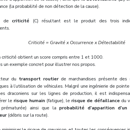
ance (la probabilité de non détection de la cause).
ice de
criticité
(C) résultant est le produit des trois indi
ents.
Criticité = Gravité x Occurrence x Détectabilité
a criticité obtient un score compris entre 1 et 1000.
s un exemple concret pour illustrer nos propos.
cteur du
transport routier
de marchandises présente des r
ques à l’utilisation de véhicules. Malgré une ingénierie de point
les draconiens sur les lignes de production, il est indispens
érer le
risque humain
(fatigue), le
risque de défaillance
du v
e prématurée) ainsi que la
probabilité d’apparition d’un
eur
(débris sur la route).
 minimiser le risque de crevaison, et toutes les conséquences in