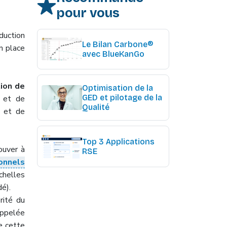
pour vous
duction
Le Bilan Carbone®
n place
avec BlueKanGo
tion de
Optimisation de la
GED et pilotage de la
 et de
Qualité
e et de
Top 3 Applications
ouver à
RSE
onnels
échelles
dé).
rité du
ppelée
 cette