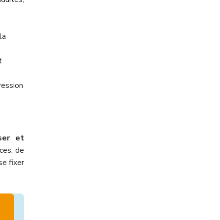
la
t
ression
ser et
nces, de
se fixer