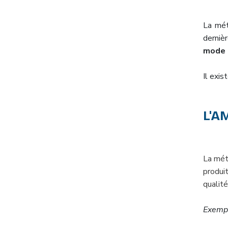
La mét
derniè
mode 
Il exis
L'A
La mé
produi
qualité
Exempl