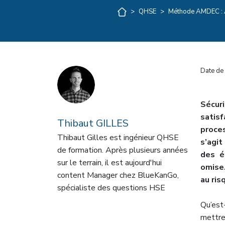
>
QHSE
>
Méthode AMDEC : A
Date de 
Sécur
satis
Thibaut GILLES
proces
Thibaut Gilles est ingénieur QHSE
s’agit
de formation. Après plusieurs années
des é
sur le terrain, il est aujourd'hui
omise.
content Manager chez BlueKanGo,
au ris
spécialiste des questions HSE
Qu’es
mettre