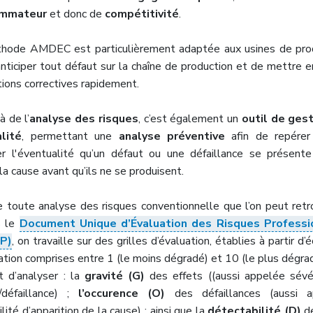
mmateur
et donc de
compétitivité
.
hode AMDEC est particulièrement adaptée aux usines de pro
anticiper tout défaut sur la chaîne de production et de mettre e
tions correctives rapidement.
à de l’
analyse des risques
, c’est également un
outil de ges
lité
, permettant une
analyse préventive
afin de repérer
r l'éventualité qu’un défaut ou une défaillance se présent
 la cause avant qu’ils ne se produisent.
toute analyse des risques conventionnelle que l’on peut retr
s le
Document Unique d’Évaluation des Risques Professi
P)
, on travaille sur des grilles d’évaluation, établies à partir d’
ation comprises entre 1 (le moins dégradé) et 10 (le plus dégra
it d’analyser : la
gravité (G)
des effets ((aussi appelée sévé
/défaillance) ;
l’occurence (O)
des défaillances (aussi a
lité d’apparition de la cause) ; ainsi que la
détectabilité (D)
de