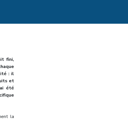
 fini,
chaque
té : il
uits et
ai été
cifique
ent la