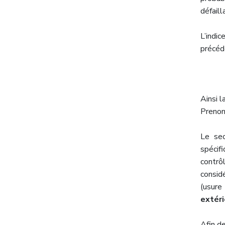
défaill
L’ind
précéd
Ainsi l
Prenon
Le se
spécifi
contrô
consid
(usur
extéri
Afin de