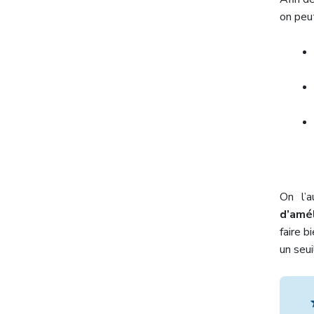
on peut
On l’a
d’amé
faire b
un seui