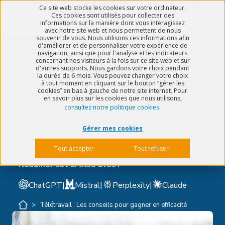
Ce site web stocke les cookies sur votre ordinateur.
Menu
Ces cookies sont utilisés pour collecter des
informations sur la manière dont vous interagissez
avec notre site web et nous permettent de nous
souvenir de vous. Nous utilisons ces informations afin
d'améliorer et de personnaliser votre expérience de
navigation, ainsi que pour l'analyse et les indicateurs
concernant nos visiteurs à la fois sur ce site web et sur
Télétravail : Les
d'autres supports. Nous gardons votre choix pendant
la durée de 6 mois. Vous pouvez changer votre choix
à tout moment en cliquant sur le bouton “gérer les
conseils pour
cookies” en bas à gauche de notre site internet. Pour
en savoir plus sur les cookies que nous utilisons,
gagner en
consultez notre politique cookies
.
efficacité
Gérer mes cookies
Publié le
20/03/2020
5 min de lecture
Tout accepter
Tout refuser
Résumer cet article avec :
ChatGPT
|
Mistral
|
Perplexity
|
Claude
>
Télétravail : Les conseils pour gagner en efficacité