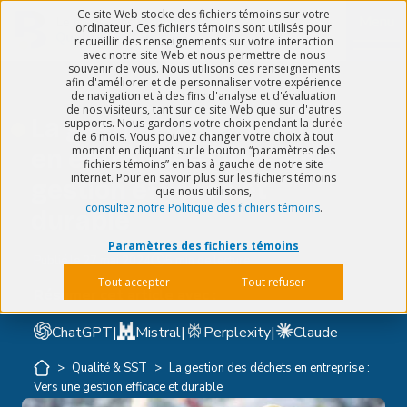
Ce site Web stocke des fichiers témoins sur votre
Menu
ordinateur. Ces fichiers témoins sont utilisés pour
recueillir des renseignements sur votre interaction
avec notre site Web et nous permettre de nous
souvenir de vous. Nous utilisons ces renseignements
afin d'améliorer et de personnaliser votre expérience
de navigation et à des fins d'analyse et d'évaluation
de nos visiteurs, tant sur ce site Web que sur d'autres
La gestion des déchets
supports. Nous gardons votre choix pendant la durée
de 6 mois. Vous pouvez changer votre choix à tout
moment en cliquant sur le bouton “paramètres des
en entreprise : Vers une
fichiers témoins” en bas à gauche de notre site
internet. Pour en savoir plus sur les fichiers témoins
gestion efficace et
que nous utilisons,
consultez notre Politique des fichiers témoins
.
durable
Paramètres des fichiers témoins
Publié le
27 mai 2024
5 min de lecture
Tout accepter
Tout refuser
Résumer cet article avec :
ChatGPT
|
Mistral
|
Perplexity
|
Claude
>
Qualité & SST
>
La gestion des déchets en entreprise :
Vers une gestion efficace et durable