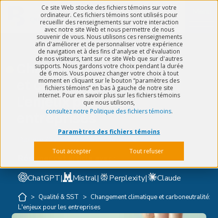
Ce site Web stocke des fichiers témoins sur votre
Menu
ordinateur. Ces fichiers témoins sont utilisés pour
recueillir des renseignements sur votre interaction
avec notre site Web et nous permettre de nous
souvenir de vous. Nous utilisons ces renseignements
afin d'améliorer et de personnaliser votre expérience
de navigation et à des fins d'analyse et d'évaluation
de nos visiteurs, tant sur ce site Web que sur d'autres
Changement climatique
supports. Nous gardons votre choix pendant la durée
de 6 mois. Vous pouvez changer votre choix à tout
moment en cliquant sur le bouton “paramètres des
et carboneutralité:
fichiers témoins” en bas à gauche de notre site
internet. Pour en savoir plus sur les fichiers témoins
L'enjeux pour les
que nous utilisons,
consultez notre Politique des fichiers témoins
.
entreprises
Paramètres des fichiers témoins
Publié le
20 août 2024
5 min de lecture
Tout accepter
Tout refuser
Résumer cet article avec :
ChatGPT
|
Mistral
|
Perplexity
|
Claude
>
Qualité & SST
>
Changement climatique et carboneutralité:
L'enjeux pour les entreprises