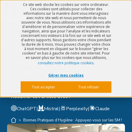
Ce site web stocke les cookies sur votre ordinateur.
Menu
Ces cookies sont utilisés pour collecter des
informations sur la manière dont vous interagissez
avec notre site web et nous permettent de nous
souvenir de vous. Nous utilisons ces informations afin
d'améliorer et de personnaliser votre expérience de
navigation, ainsi que pour l'analyse et les indicateurs
concernant nos visiteurs à la fois sur ce site web et sur
Bonnes Pratiques
d'autres supports. Nous gardons votre choix pendant
la durée de 6 mois. Vous pouvez changer votre choix
à tout moment en cliquant sur le bouton “gérer les
d’Hygiène :
cookies” en bas à gauche de notre site internet. Pour
en savoir plus sur les cookies que nous utilisons,
Appuyez-vous sur
consultez notre politique cookies
.
les 5M !
Gérer mes cookies
Publié le
19/07/2022
5 min de lecture
Tout accepter
Tout refuser
Résumer cet article avec :
ChatGPT
|
Mistral
|
Perplexity
|
Claude
>
Bonnes Pratiques d’Hygiène : Appuyez-vous sur les 5M !