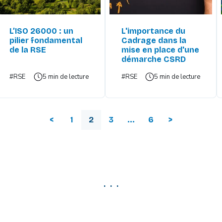
L’ISO 26000 : un
L'importance du
pilier fondamental
Cadrage dans la
de la RSE
mise en place d'une
démarche CSRD
#RSE
5 min de lecture
#RSE
5 min de lecture
<
1
2
3
...
6
>
. . .