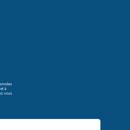
 données
et à
vez vous