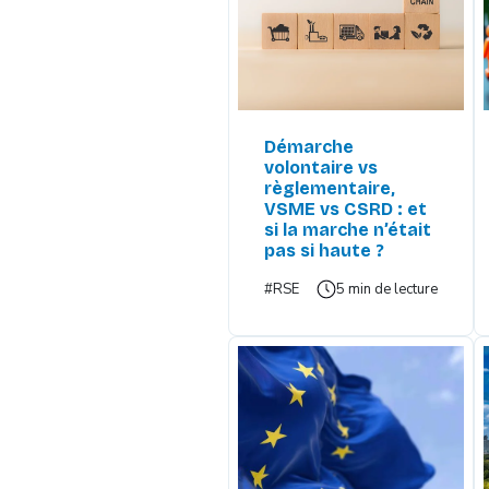
Démarche
volontaire vs
règlementaire,
VSME vs CSRD : et
si la marche n’était
pas si haute ?
#RSE
5 min de lecture