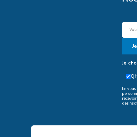
Je ch
Q
En vous 
personn
recevoir
désinscr