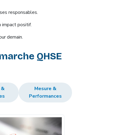
rises responsables.
 impact positif.
pour demain.
 démarche QHSE
 &
Mesure &
es
Performances