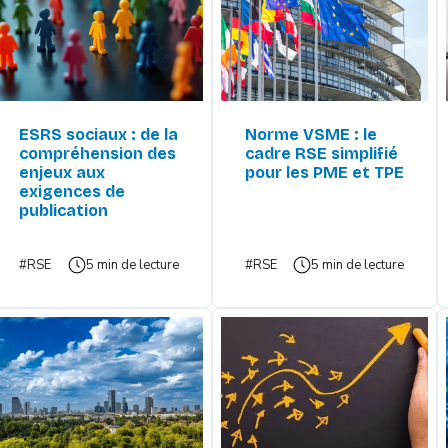
ESRS sociaux : de la
Norme VSME : le
compréhension des
cadre RSE simplifié
enjeux aux
pour les PME et TPE
exigences de
publication
#RSE
5 min de lecture
#RSE
5 min de lecture