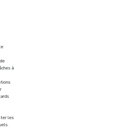
te
 de
âches à
ations
r
tards
ter les
uels.