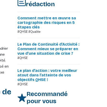
rédaction
Comment mettre en œuvre sa
cartographie des risques en 5
étapes clés
#QHSE #Qualite
Le Plan de Continuité d’Activité :
drier
Comment mieux se préparer en
vue d’une situation de crise ?
une
#QHSE
ité.
sé en
Le plan d’action : votre meilleur
axe
atout dans l’atteinte de vos
objectifs QHSE !
#QHSE
 de
Recommandé
pour vous