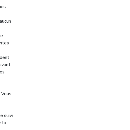
hes
’aucun
ue
intes
ndent
avant
les
. Vous
 suivi.
 la