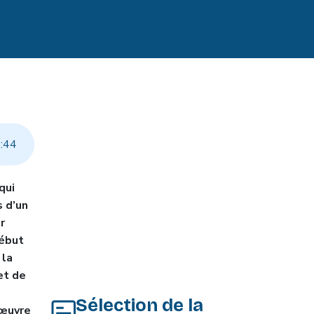
2
:
44
qui
s d’un
r
début
 la
et de
Sélection de la
 œuvre