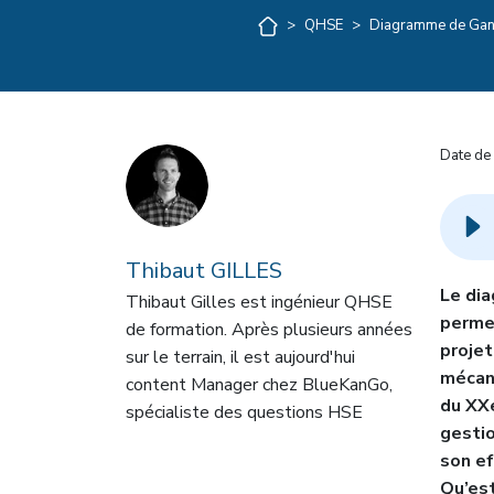
>
QHSE
>
Diagramme de Gantt 
Date de 
Thibaut GILLES
Le dia
Thibaut Gilles est ingénieur QHSE
permet
de formation. Après plusieurs années
projet
sur le terrain, il est aujourd'hui
mécani
content Manager chez BlueKanGo,
du XXe
spécialiste des questions HSE
gestio
son ef
Qu’es