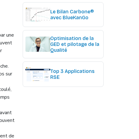
Le Bilan Carbone®
avec BlueKanGo
par une
Optimisation de la
euvent
GED et pilotage de la
Qualité
r
âche.
Top 3 Applications
ps sur
RSE
coulé,
temps
 avant
souvent
ment de