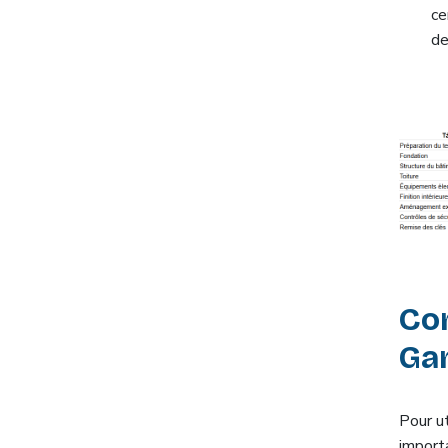
ce
de
Co
Gan
Pour u
import