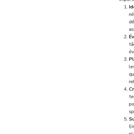
Id
né
dé
as
Év
tâ
év
Pl
le
qu
re
C
te
po
sp
Su
En
pl