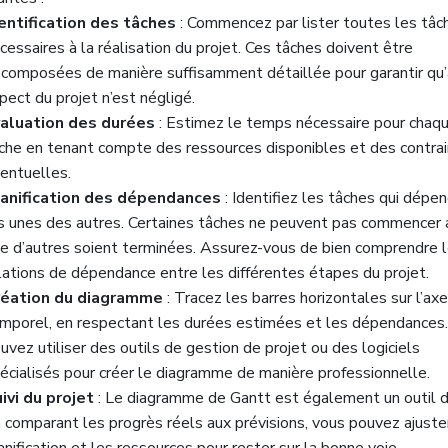
entification des tâches
: Commencez par lister toutes les tâc
cessaires à la réalisation du projet. Ces tâches doivent être
composées de manière suffisamment détaillée pour garantir qu
pect du projet n’est négligé.
aluation des durées
: Estimez le temps nécessaire pour chaq
che en tenant compte des ressources disponibles et des contra
entuelles.
anification des dépendances
: Identifiez les tâches qui dépe
s unes des autres. Certaines tâches ne peuvent pas commencer 
e d’autres soient terminées. Assurez-vous de bien comprendre 
lations de dépendance entre les différentes étapes du projet.
réation du diagramme
: Tracez les barres horizontales sur l’axe
mporel, en respectant les durées estimées et les dépendances
uvez utiliser des outils de gestion de projet ou des logiciels
écialisés pour créer le diagramme de manière professionnelle.
ivi du projet
: Le diagramme de Gantt est également un outil de
 comparant les progrès réels aux prévisions, vous pouvez ajuster
anification et les ressources pour rester sur la bonne voie.