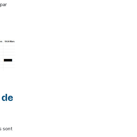
 par
 de
s sont