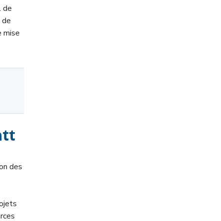
l de
s de
ne mise
tt
ion des
ojets
rces