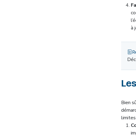
Fa
co
l’
à 
R
Déc
Les
Bien sû
démarc
limites 
Co
im