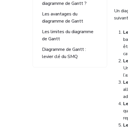
diagramme de Gantt ?
Un dia
Les avantages du
suivant
diagramme de Gantt
Les limites du diagramme
Le
de Gantt
ba
êt
Diagramme de Gantt :
ca
levier clé du SMQ
L
Un
l’
L
al
ad
L
qu
re
Le