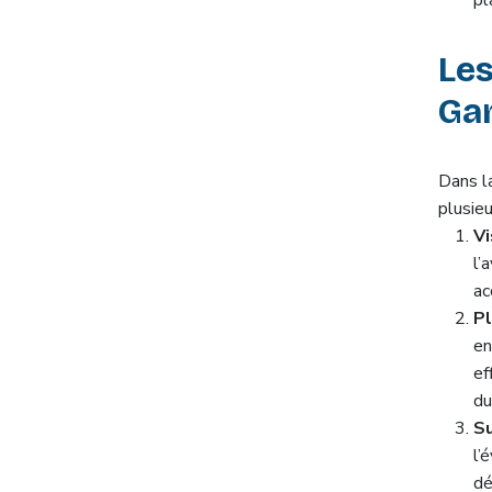
Le
Ga
Dans la
plusieu
Vi
l’
ac
Pl
en
ef
du
Su
l’
dé