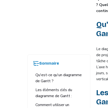
? Que
contin
Qu
Gan
Le dia
de pro
tâche o
Sommaire
L’axe 
jours, 
Qu'est-ce qu'un diagramme
vertica
de Gantt ?
Les éléments clés du
Le
diagramme de Gantt :
Gan
Comment utiliser un